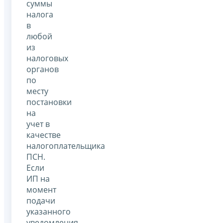
суммы
налога
в
любой
из
налоговых
органов
по
месту
постановки
на
учет в
качестве
налогоплательщика
ПСН.
Если
ИП на
момент
подачи
указанного
уведомления