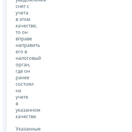
снят с
учета
в этом
качестве,
то он
вправе
направить
его в
налоговый
орган,
где он
ранее
состоял
на
учете
в
указанном
качестве.
Указанные