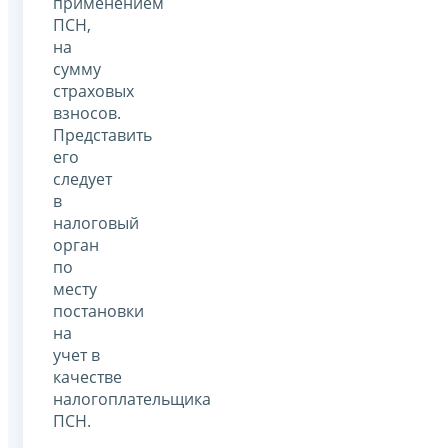
применением
ПСН,
на
сумму
страховых
взносов.
Представить
его
следует
в
налоговый
орган
по
месту
постановки
на
учет в
качестве
налогоплательщика
ПСН.