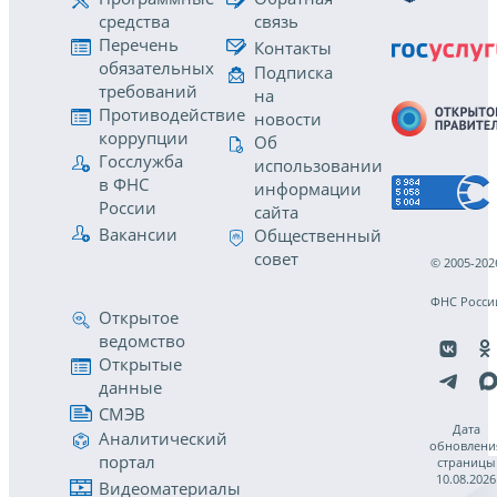
средства
связь
Перечень
Контакты
обязательных
Подписка
требований
на
Противодействие
новости
коррупции
Об
Госслужба
использовании
в ФНС
информации
России
сайта
Вакансии
Общественный
совет
© 2005-202
ФНС Росси
Открытое
ведомство
Открытые
данные
СМЭВ
Дата
Аналитический
обновлени
портал
страницы
10.08.2026
Видеоматериалы