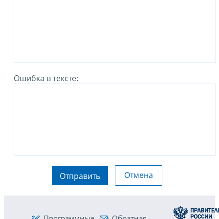
Ошибка в тексте:
Отмена
Отправить
Программные
Обратная