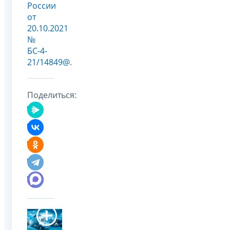
России
от
20.10.2021
№
БС-4-
21/14849@
.
Поделиться: