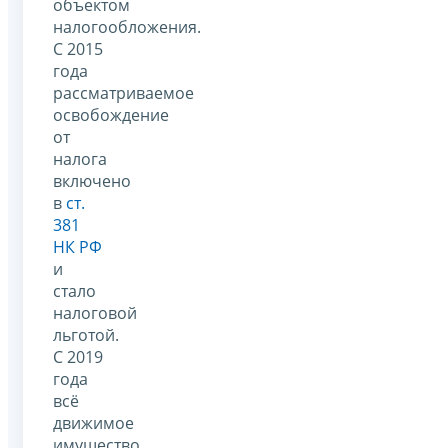
объектом
налогообложения.
С 2015
года
рассматриваемое
освобождение
от
налога
включено
в
ст.
381
НК РФ
и
стало
налоговой
льготой.
С 2019
года
всё
движимое
имущество