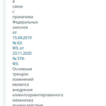
в
связи
с
принятием
Федеральных
законов
от
15.04.2019
№ 63-
ФЗ
,
от
23.11.2020
№ 374-
ФЗ
.
Основным
трендом
изменений
является
внедрение
клиентоориентированного
механизма
взаимодействия