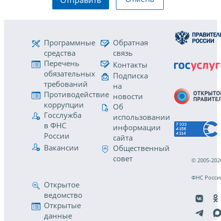
Программные
Обратная
средства
связь
Перечень
Контакты
обязательных
Подписка
требований
на
Противодействие
новости
коррупции
Об
Госслужба
использовании
в ФНС
информации
России
сайта
Вакансии
Общественный
совет
© 2005-202
ФНС Росси
Открытое
ведомство
Открытые
данные