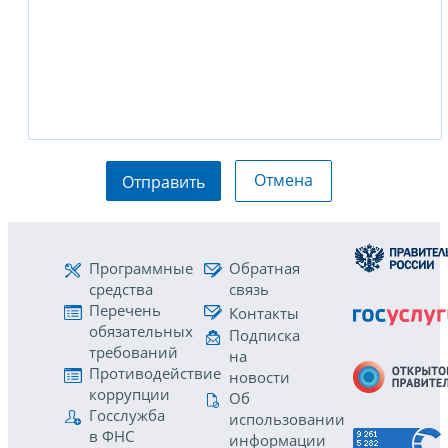
Отмена
Отправить
Программные
Обратная
средства
связь
Перечень
Контакты
обязательных
Подписка
требований
на
Противодействие
новости
коррупции
Об
Госслужба
использовании
в ФНС
информации