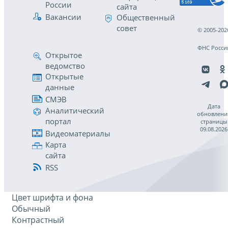
России
сайта
Вакансии
Общественный
совет
© 2005-202
ФНС Росси
Открытое
ведомство
Открытые
данные
СМЭВ
Дата
Аналитический
обновлени
портал
страницы
09.08.2026
Видеоматериалы
Карта
сайта
RSS
Цвет шрифта и фона
Обычный
Контрастный