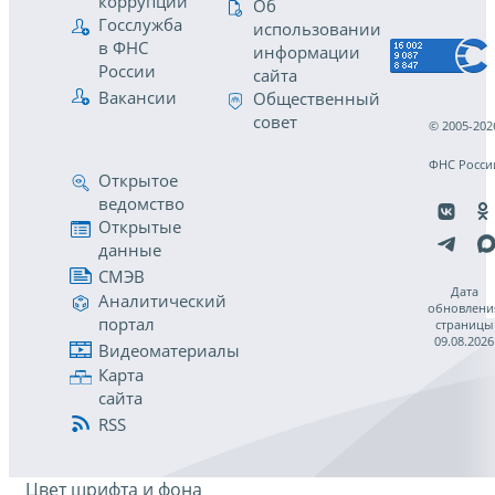
коррупции
Об
Госслужба
использовании
в ФНС
информации
России
сайта
Вакансии
Общественный
совет
© 2005-202
ФНС Росси
Открытое
ведомство
Открытые
данные
СМЭВ
Дата
Аналитический
обновлени
портал
страницы
09.08.2026
Видеоматериалы
Карта
сайта
RSS
Цвет шрифта и фона