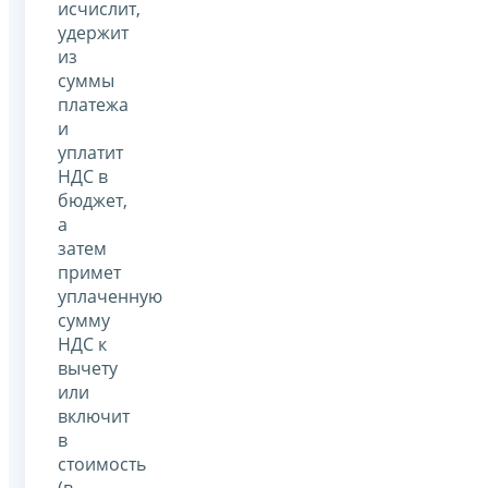
исчислит,
удержит
из
суммы
платежа
и
уплатит
НДС в
бюджет,
а
затем
примет
уплаченную
сумму
НДС к
вычету
или
включит
в
стоимость
(в