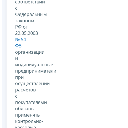
соответствии
с
Федеральным
законом
РФ от
22.05.2003
№ 54-
ФЗ
организации
и
индивидуальные
предприниматели
при
осуществлении
расчетов
с
покупателями
обязаны
применять
контрольно-
кассовую