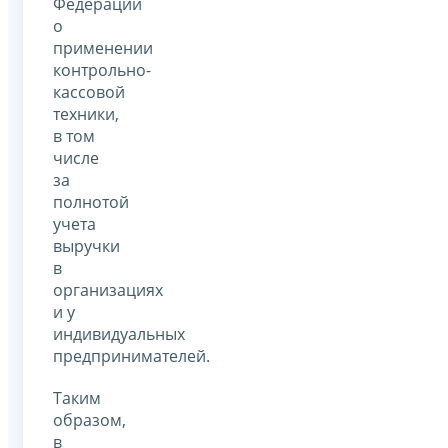
Федерации
о
применении
контрольно-
кассовой
техники,
в том
числе
за
полнотой
учета
выручки
в
организациях
и у
индивидуальных
предпринимателей.
Таким
образом,
в