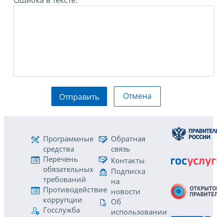
Ошибка в тексте:
Отмена
Отправить
Программные
Обратная
средства
связь
Перечень
Контакты
обязательных
Подписка
требований
на
Противодействие
новости
коррупции
Об
Госслужба
использовании