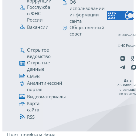
коррупции
Об
Госслужба
использовании
в ФНС
информации
России
сайта
Вакансии
Общественный
совет
© 2005-202
ФНС Росси
Открытое
ведомство
Открытые
данные
СМЭВ
Дата
Аналитический
обновлени
портал
страницы
08.08.2026
Видеоматериалы
Карта
сайта
RSS
Цвет шрифта и фона