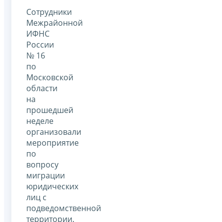
Сотрудники
Межрайонной
ИФНС
России
№ 16
по
Московской
области
на
прошедшей
неделе
организовали
мероприятие
по
вопросу
миграции
юридических
лиц с
подведомственной
территории.