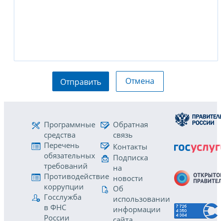
Отмена
Отправить
Программные
Обратная
средства
связь
Перечень
Контакты
обязательных
Подписка
требований
на
Противодействие
новости
коррупции
Об
Госслужба
использовании
в ФНС
информации
России
сайта