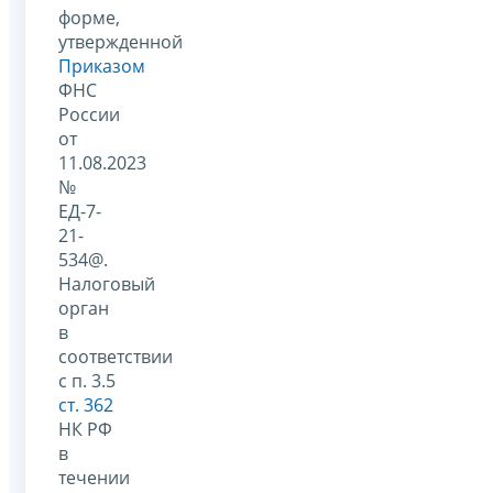
форме,
утвержденной
Приказом
ФНС
России
от
11.08.2023
№
ЕД-7-
21-
534@.
Налоговый
орган
в
соответствии
с п. 3.5
ст. 362
НК РФ
в
течении