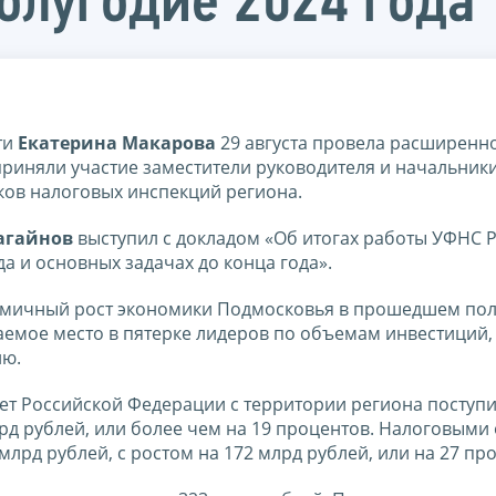
полугодие 2024 года
ти
Екатерина Макарова
29 августа провела расширенн
приняли участие заместители руководителя и начальник
ков налоговых инспекций региона.
агайнов
выступил с докладом «Об итогах работы УФНС 
а и основных задачах до конца года».
намичный рост экономики Подмосковья в прошедшем по
емое место в пятерке лидеров по объемам инвестиций,
ию.
т Российской Федерации с территории региона поступи
лрд рублей, или более чем на 19 процентов. Налоговыми
лрд рублей, с ростом на 172 млрд рублей, или на 27 пр