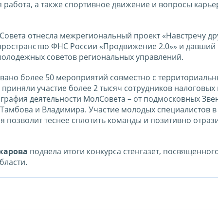
 работа, а также спортивное движение и вопросы карье
Совета отнесла межрегиональный проект «Навстречу дру
ространство ФНС России «Продвижение 2.0»» и давши
молодежных советов региональных управлений.
овано более 50 мероприятий совместно с территориаль
 приняли участие более 2 тысяч сотрудников налоговых
ография деятельности МолСовета – от подмосковных Зве
 Тамбова и Владимира. Участие молодых специалистов в
я позволит теснее сплотить команды и позитивно отрази
карова
подвела итоги конкурса стенгазет, посвященног
бласти.