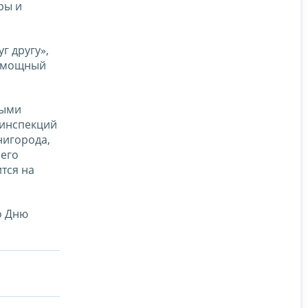
ры и
г другу»,
й мощный
ными
 инспекций
нигорода,
 его
тся на
о Дню