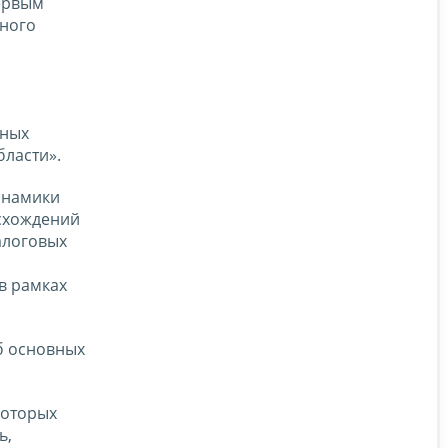
первым
ьного
ьных
бласти».
инамики
асхождений
алоговых
в рамках
б основных
которых
ь,