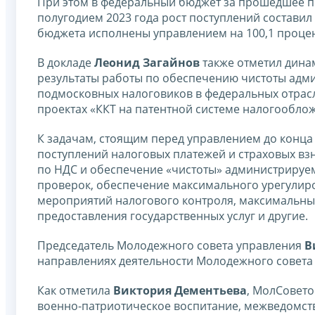
При этом в федеральный бюджет за прошедшее п
полугодием 2023 года рост поступлений составил
бюджета исполнены управлением на 100,1 процен
В докладе
Леонид Загайнов
также отметил дина
результаты работы по обеспечению чистоты адм
подмосковных налоговиков в федеральных отрасл
проектах «ККТ на патентной системе налогообло
К задачам, стоящим перед управлением до конца 
поступлений налоговых платежей и страховых в
по НДС и обеспечение «чистоты» администрируе
проверок, обеспечение максимального урегулиро
мероприятий налогового контроля, максимальны
предоставления государственных услуг и другие.
Председатель Молодежного совета управления
В
направлениях деятельности Молодежного совета 
Как отметила
Виктория Дементьева
, МолСовето
военно-патриотическое воспитание, межведомств