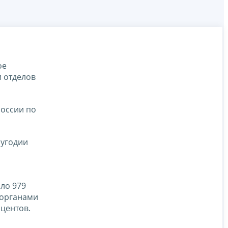
ое
и отделов
России по
лугодии
ло 979
 органами
оцентов.