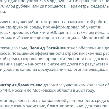
олугодие поступило 323 млрд рублей. По сравнению с 
 70 млрд рублей, или 28 процентов. Параметры федерал
та.
мику поступлений по контрольно-аналитической работе,
инистрируемой среды, проинформировал об участии
евых проектах «Рынки» и «Общепит», а также регионал
жения» и «Развитие доходного потенциала Московской о
текущего года,
Леонид Загайнов
отнес обеспечение д
зносов, повышение эффективности отработки схемных р
мой среды, сокращение продолжительности выездных н
вания задолженности и снижения долга по результатам
й уровень качества обслуживания налогоплательщиков 
иктория Дементьева
доложила участникам коллегии о
УФНС России по Московской области в 2024 году.
м определены шесть направлений деятельности, среди 
енное взаимодействие, благотворительная деятельност