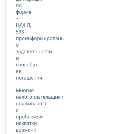
по
форме
3-
НДФЛ,
593 -
проинформированы
о
задолженности
и
способах
ее
погашения.
Многие
налогоплательщики
сталкиваются
с
проблемой
нехватки
времени