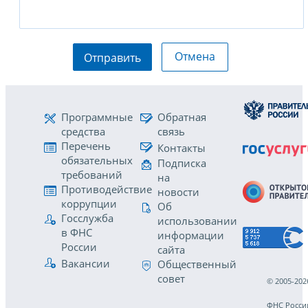
Отмена
Отправить
Программные
Обратная
средства
связь
Перечень
Контакты
обязательных
Подписка
требований
на
Противодействие
новости
коррупции
Об
Госслужба
использовании
в ФНС
информации
России
сайта
Вакансии
Общественный
совет
© 2005-202
ФНС Росси