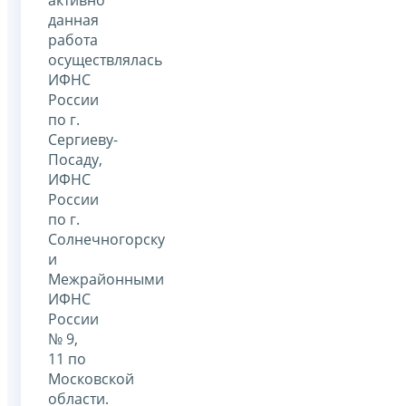
данная
работа
осуществлялась
ИФНС
России
по г.
Сергиеву-
Посаду,
ИФНС
России
по г.
Солнечногорску
и
Межрайонными
ИФНС
России
№ 9,
11 по
Московской
области.