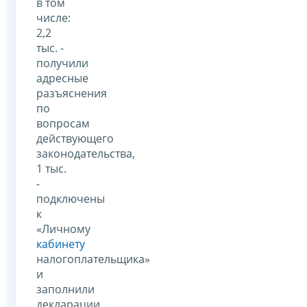
в том
числе:
2,2
тыс. -
получили
адресные
разъяснения
по
вопросам
действующего
законодательства,
1 тыс.
-
подключены
к
«Личному
кабинету
налогоплательщика»
и
заполнили
декларации