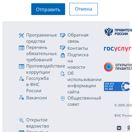
Отмена
Отправить
Программные
Обратная
средства
связь
Перечень
Контакты
обязательных
Подписка
требований
на
Противодействие
новости
коррупции
Об
Госслужба
использовании
в ФНС
информации
России
сайта
Вакансии
Общественный
совет
© 2005-202
ФНС Росси
Открытое
ведомство