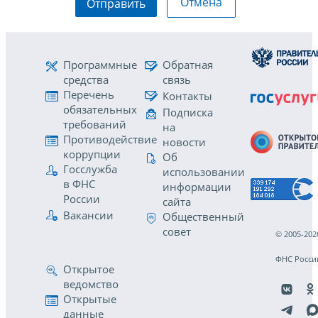
Отмена
Отправить
Программные
Обратная
средства
связь
Перечень
Контакты
обязательных
Подписка
требований
на
Противодействие
новости
коррупции
Об
Госслужба
использовании
в ФНС
информации
России
сайта
Вакансии
Общественный
совет
© 2005-202
ФНС Росси
Открытое
ведомство
Открытые
данные