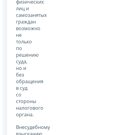
физических
лиц и
самозанятых
граждан
возможно
не
только
по
решению
суда,
но и
без
обращения
в суд
со
стороны
налогового
органа.
Внесудебному
взысканию