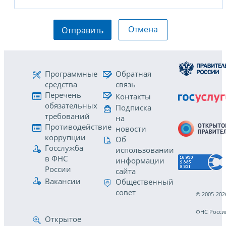
Отмена
Отправить
Программные
Обратная
средства
связь
Перечень
Контакты
обязательных
Подписка
требований
на
Противодействие
новости
коррупции
Об
Госслужба
использовании
в ФНС
информации
России
сайта
Вакансии
Общественный
совет
© 2005-202
ФНС Росси
Открытое