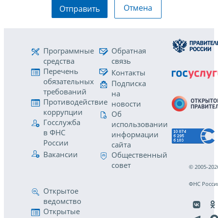
Отмена
Отправить
Программные
Обратная
средства
связь
Перечень
Контакты
обязательных
Подписка
требований
на
Противодействие
новости
коррупции
Об
Госслужба
использовании
в ФНС
информации
России
сайта
Вакансии
Общественный
совет
© 2005-202
ФНС Росси
Открытое
ведомство
Открытые