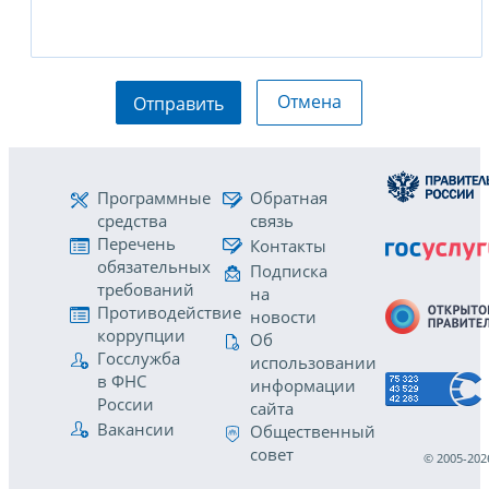
Отмена
Отправить
Программные
Обратная
средства
связь
Перечень
Контакты
обязательных
Подписка
требований
на
Противодействие
новости
коррупции
Об
Госслужба
использовании
в ФНС
информации
России
сайта
Вакансии
Общественный
совет
© 2005-202