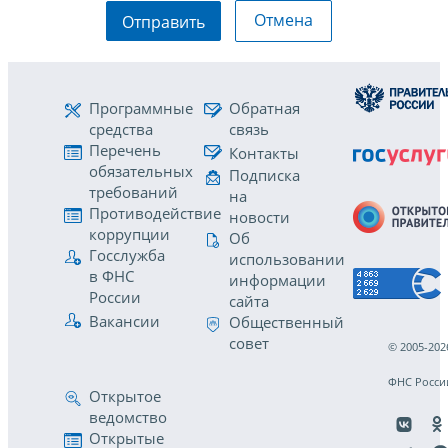
Отмена
Отправить
Программные
Обратная
средства
связь
Перечень
Контакты
обязательных
Подписка
требований
на
Противодействие
новости
коррупции
Об
Госслужба
использовании
в ФНС
информации
России
сайта
Вакансии
Общественный
совет
© 2005-202
ФНС Росси
Открытое
ведомство
Открытые