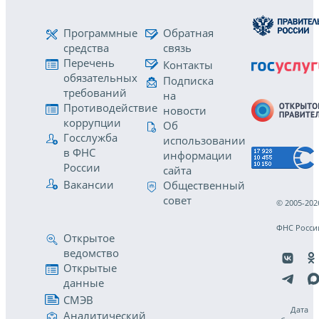
Программные
Обратная
средства
связь
Перечень
Контакты
обязательных
Подписка
требований
на
Противодействие
новости
коррупции
Об
Госслужба
использовании
в ФНС
информации
России
сайта
Вакансии
Общественный
совет
© 2005-202
ФНС Росси
Открытое
ведомство
Открытые
данные
СМЭВ
Дата
Аналитический