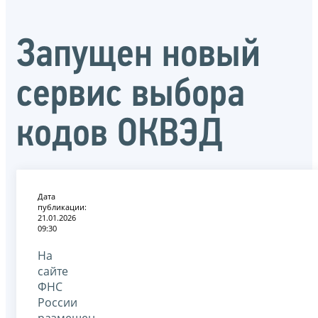
Запущен новый
сервис выбора
кодов ОКВЭД
Дата
публикации:
21.01.2026
09:30
На
сайте
ФНС
России
размещен