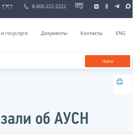
8-800-222-2222
и госуслуги
Документы
Контакты
ENG
Найти
зали об АУСН