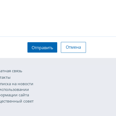
Отмена
Отправить
атная связь
такты
писка на новости
использовании
ормации сайта
ественный совет