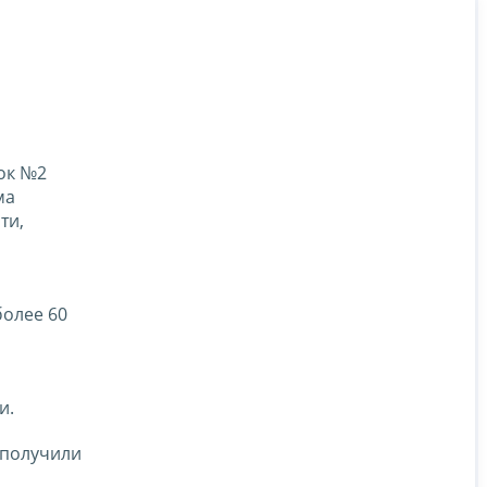
ок №2
ма
ти,
более 60
и.
 получили