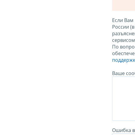
Если Вам
России (
разъясне
сервисо
По вопро
обеспече
поддержк
Ваше соо
Ошибка в 