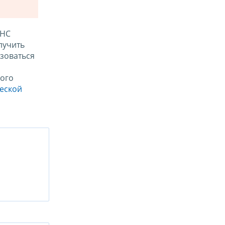
ФНС
лучить
зоваться
ого
ческой