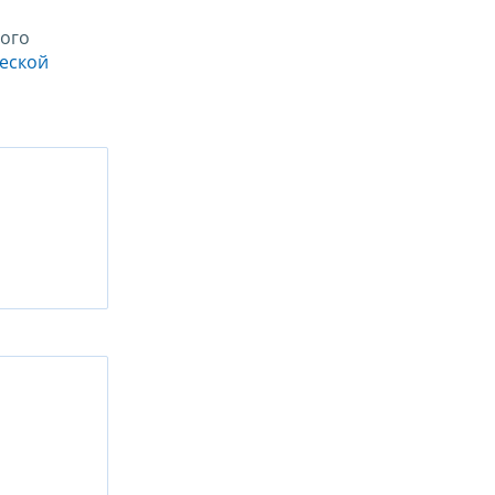
ого
ческой