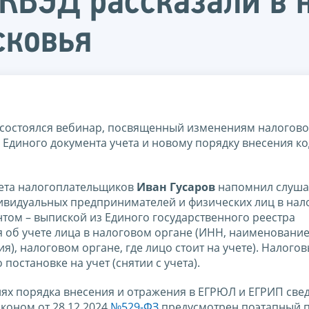
КВЭД рассказали в 
сковья
 состоялся вебинар, посвященный изменениям налогово
да Единого документа учета и новому порядку внесения к
чета налогоплательщиков
Иван Гусаров
напомнил слушат
ндивидуальных предпринимателей и физических лиц в нал
том – выпиской из Единого государственного реестра
 об учете лица в налоговом органе (ИНН, наименование/
ия), налоговом органе, где лицо стоит на учете). Налого
постановке на учет (снятии с учета).
ях порядка внесения и отражения в ЕГРЮЛ и ЕГРИП све
коном от 28.12.2024
№529-ФЗ
предусмотрен поэтапный п