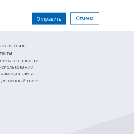
Отмена
Отправить
атная связь
такты
писка на новости
использовании
ормации сайта
ественный совет