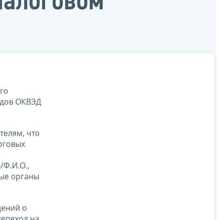
налоговом
го
одов ОКВЭД
елям, что
оговых
Ф.И.О.,
вые органы
дений о
ереход на