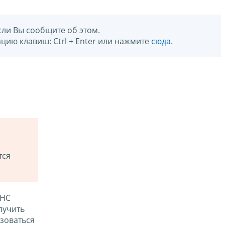
сли Вы сообщите об этом.
цию клавиш: Ctrl + Enter или нажмите
сюда
.
тся
ФНС
лучить
зоваться