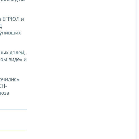
в ЕГРЮЛ и
Д
тупивших
ных долей,
ом виде» и
лючились
СН-
оюза