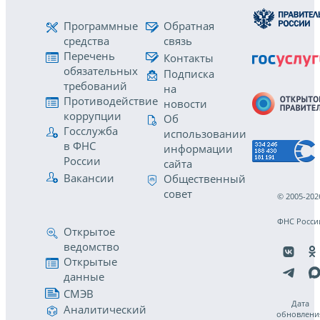
Программные
Обратная
средства
связь
Перечень
Контакты
обязательных
Подписка
требований
на
Противодействие
новости
коррупции
Об
Госслужба
использовании
в ФНС
информации
России
сайта
Вакансии
Общественный
совет
© 2005-202
ФНС Росси
Открытое
ведомство
Открытые
данные
СМЭВ
Дата
Аналитический
обновлени