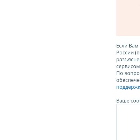
Если Вам
России (
разъясне
сервисо
По вопро
обеспече
поддержк
Ваше соо