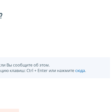
?
сли Вы сообщите об этом.
цию клавиш: Ctrl + Enter или нажмите
сюда
.