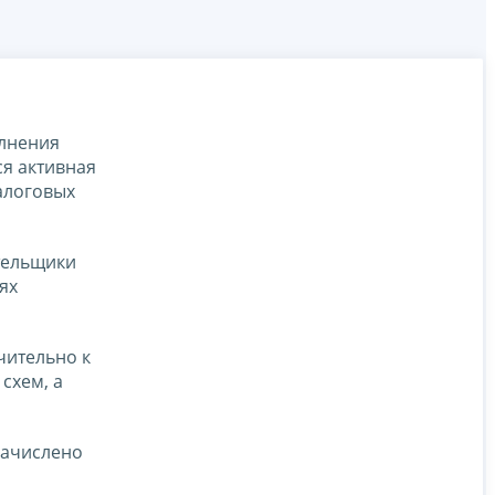
олнения
я активная
алоговых
тельщики
ях
чительно к
схем, а
начислено