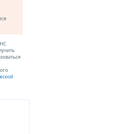
тся
ФНС
лучить
зоваться
ого
ческой