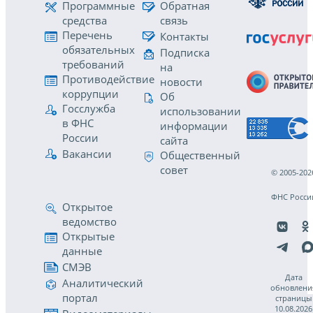
Программные
Обратная
средства
связь
Перечень
Контакты
обязательных
Подписка
требований
на
Противодействие
новости
коррупции
Об
Госслужба
использовании
в ФНС
информации
России
сайта
Вакансии
Общественный
совет
© 2005-202
ФНС Росси
Открытое
ведомство
Открытые
данные
СМЭВ
Дата
Аналитический
обновлени
портал
страницы
10.08.2026