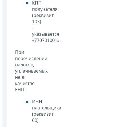
КПП
получателя
(реквизит
103)
-
указывается
«770701001».
При
перечислении
налогов,
уплачиваемых
не в
качестве
ЕНП:
ИНН
плательщика
(реквизит
60)
–