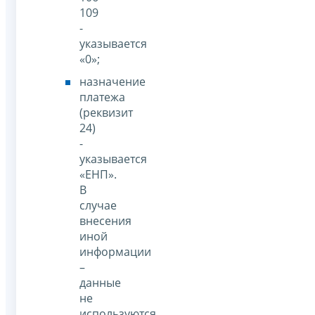
109
-
указывается
«0»;
назначение
платежа
(реквизит
24)
-
указывается
«ЕНП».
В
случае
внесения
иной
информации
–
данные
не
используются