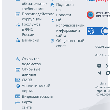
обязательных
Подписка
требований
на
Противодействие
новости
коррупции
Об
Госслужба
использовании
в ФНС
информации
России
сайта
Вакансии
Общественный
совет
© 2005-202
ФНС Росси
Открытое
ведомство
Открытые
данные
СМЭВ
Дата
Аналитический
обновлени
портал
страницы
07.08.2026
Видеоматериалы
Карта
сайта