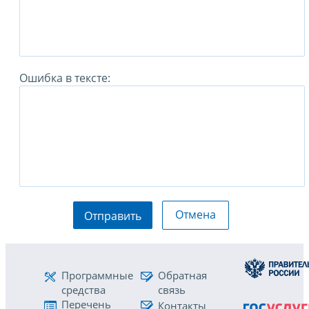
Ошибка в тексте:
Отмена
Отправить
Программные
Обратная
средства
связь
Перечень
Контакты