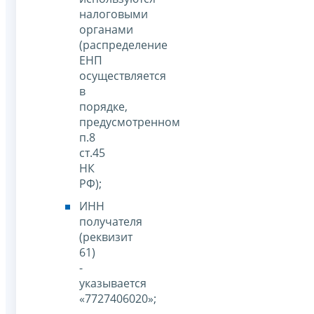
налоговыми
органами
(распределение
ЕНП
осуществляется
в
порядке,
предусмотренном
п.8
ст.45
НК
РФ);
ИНН
получателя
(реквизит
61)
-
указывается
«7727406020»;