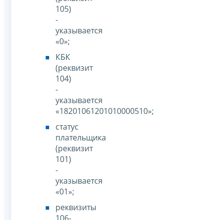
105)
-
указывается
«0»;
КБК
(реквизит
104)
-
указывается
«18201061201010000510»;
статус
плательщика
(реквизит
101)
-
указывается
«01»;
реквизиты
106-