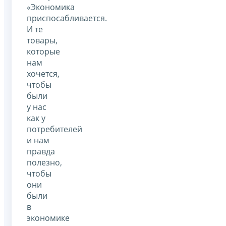
«Экономика
приспосабливается.
И те
товары,
которые
нам
хочется,
чтобы
были
у нас
как у
потребителей
и нам
правда
полезно,
чтобы
они
были
в
экономике