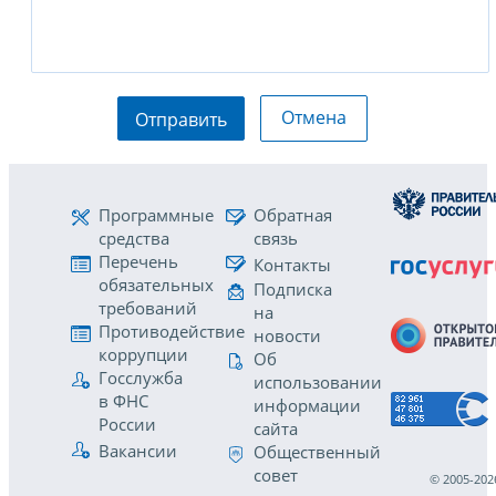
Отмена
Отправить
Программные
Обратная
средства
связь
Перечень
Контакты
обязательных
Подписка
требований
на
Противодействие
новости
коррупции
Об
Госслужба
использовании
в ФНС
информации
России
сайта
Вакансии
Общественный
совет
© 2005-202