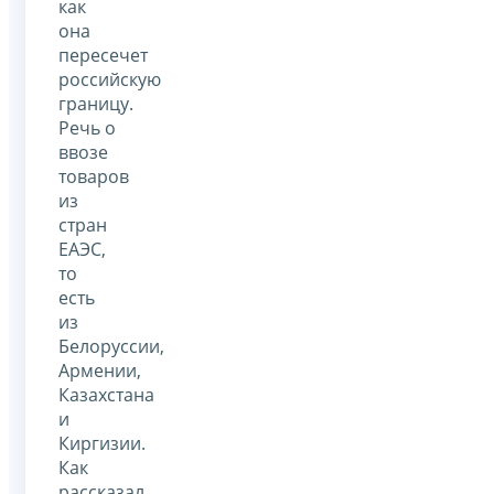
как
она
пересечет
российскую
границу.
Речь о
ввозе
товаров
из
стран
ЕАЭС,
то
есть
из
Белоруссии,
Армении,
Казахстана
и
Киргизии.
Как
рассказал