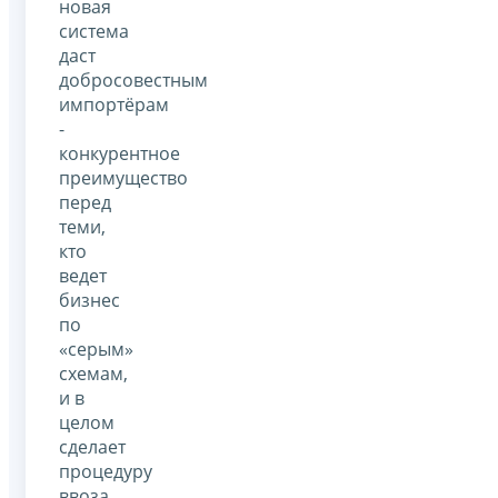
новая
система
даст
добросовестным
импортёрам
-
конкурентное
преимущество
перед
теми,
кто
ведет
бизнес
по
«серым»
схемам,
и в
целом
сделает
процедуру
ввоза