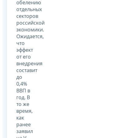
обелению
отдельных
секторов
российской
экономики.
Ожидается,
что
эффект
от его
внедрения
составит
до
0,4%
ВВП в
год. В
то же
время,
как
ранее
заявил
на V