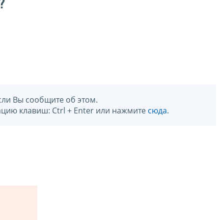
?
сли Вы сообщите об этом.
цию клавиш: Ctrl + Enter или нажмите
сюда
.