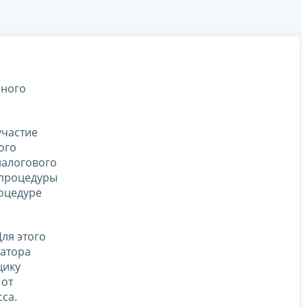
бного
участие
ого
налогового
 процедуры
оцедуре
ля этого
натора
щику
 от
са.