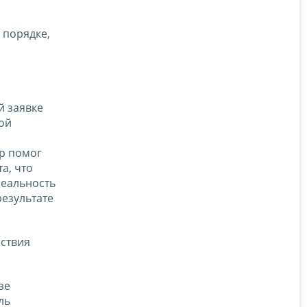
 порядке,
й заявке
ой
ор помог
а, что
еальность
езультате
ствия
зе
ль