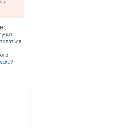
тся
ФНС
лучить
зоваться
ого
ческой