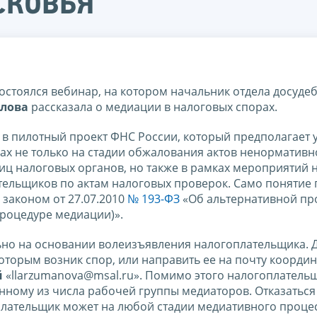
сковья
остоялся вебинар, на котором начальник отдела досуде
лова
рассказала о медиации в налоговых спорах.
 в пилотный проект ФНС России, который предполагает 
х не только на стадии обжалования актов ненормативн
лиц налоговых органов, но также в рамках мероприятий 
тельщиков по актам налоговых проверок. Само понятие
законом от 27.07.2010
№ 193-ФЗ
«Об альтернативной пр
процедуре медиации)».
о на основании волеизъявления налогоплательщика. Д
которым возник спор, или направить ее на почту коорди
й
«llarzumanova@msal.ru». Помимо этого налогоплатель
нному из числа рабочей группы медиаторов. Отказаться
лательщик может на любой стадии медиативного процес