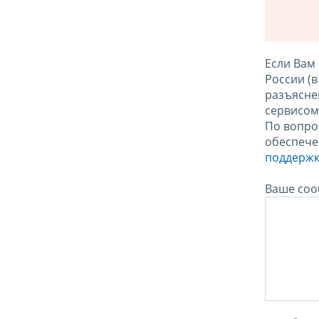
Если Вам
России (
разъясне
сервисо
По вопро
обеспече
поддержк
Ваше соо