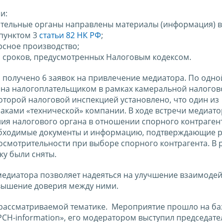
и:
ительные органы направлены материалы (информация) в
пунктом 3
статьи 82 НК РФ
;
рсное производство;
я сроков, предусмотренных Налоговым кодексом.
 получено 6 заявок на привлечение медиатора. По одно
ана налогоплательщиком в рамках камеральной налогов
оторой налоговой инспекцией установлено, что один из
аками «технической» компании. В ходе встречи медиат
ия налогового органа в отношении спорного контрагент
обходимые документы и информацию, подтверждающие р
смотрительности при выборе спорного контрагента. В р
ку были сняты.
диатора позволяет надеяться на улучшение взаимодей
вышение доверия между ними.
 рассматриваемой тематике. Мероприятие прошло на ба
Н-information», его модератором выступил председате