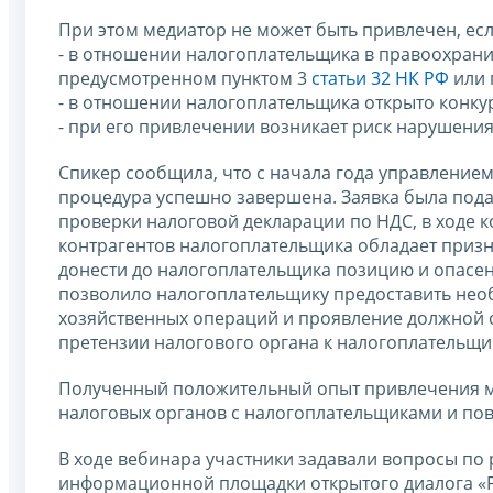
При этом медиатор не может быть привлечен, есл
- в отношении налогоплательщика в правоохран
предусмотренном пунктом 3
статьи 32 НК РФ
или 
- в отношении налогоплательщика открыто конку
- при его привлечении возникает риск нарушени
Спикер сообщила, что с начала года управлением
процедура успешно завершена. Заявка была под
проверки налоговой декларации по НДС, в ходе к
контрагентов налогоплательщика обладает призн
донести до налогоплательщика позицию и опасен
позволило налогоплательщику предоставить не
хозяйственных операций и проявление должной о
претензии налогового органа к налогоплательщи
Полученный положительный опыт привлечения ме
налоговых органов с налогоплательщиками и по
В ходе вебинара участники задавали вопросы по
информационной площадки открытого диалога «РС