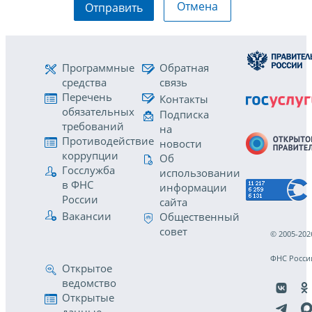
Отмена
Отправить
Программные
Обратная
средства
связь
Перечень
Контакты
обязательных
Подписка
требований
на
Противодействие
новости
коррупции
Об
Госслужба
использовании
в ФНС
информации
России
сайта
Вакансии
Общественный
совет
© 2005-202
ФНС Росси
Открытое
ведомство
Открытые