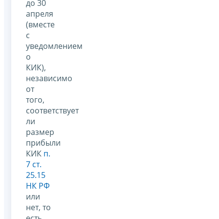
до 30
апреля
(вместе
с
уведомлением
о
КИК),
независимо
от
того,
соответствует
ли
размер
прибыли
КИК
п.
7 ст.
25.15
НК РФ
или
нет, то
есть