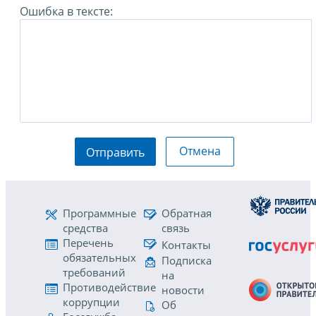
Ошибка в тексте:
Отмена
Отправить
Программные
Обратная
средства
связь
Перечень
Контакты
обязательных
Подписка
требований
на
Противодействие
новости
коррупции
Об