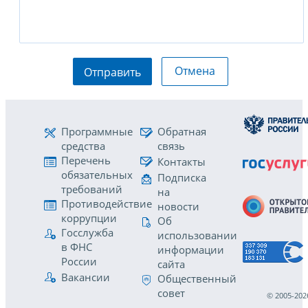
Отмена
Отправить
Программные
Обратная
средства
связь
Перечень
Контакты
обязательных
Подписка
требований
на
Противодействие
новости
коррупции
Об
Госслужба
использовании
в ФНС
информации
России
сайта
Вакансии
Общественный
совет
© 2005-202