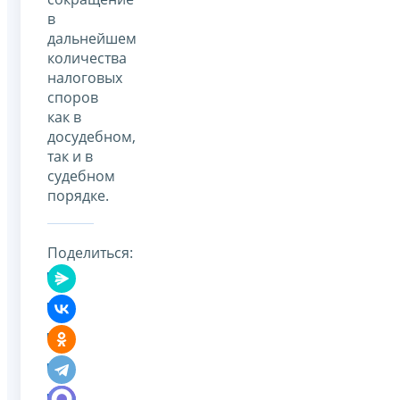
в
дальнейшем
количества
налоговых
споров
как в
досудебном,
так и в
судебном
порядке.
Поделиться: