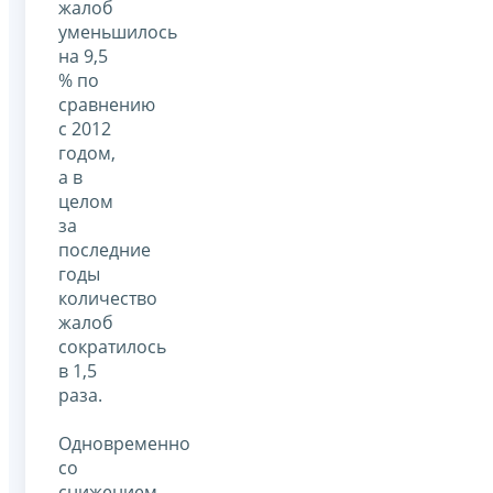
жалоб
уменьшилось
на 9,5
% по
сравнению
с 2012
годом,
а в
целом
за
последние
годы
количество
жалоб
сократилось
в 1,5
раза.
Одновременно
со
снижением