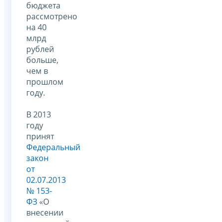
бюджета
рассмотрено
на 40
млрд
рублей
больше,
чем в
прошлом
году.
В 2013
году
принят
Федеральный
закон
от
02.07.2013
№ 153-
ФЗ
«О
внесении