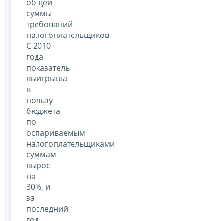
общей
суммы
требований
налогоплательщиков.
С 2010
года
показатель
выигрыша
в
пользу
бюджета
по
оспариваемым
налогоплательщиками
суммам
вырос
на
30%, и
за
последний
год