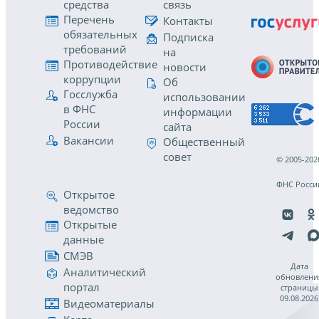
средства
связь
Перечень
Контакты
обязательных
Подписка
требований
на
Противодействие
новости
коррупции
Об
Госслужба
использовании
в ФНС
информации
России
сайта
Вакансии
Общественный
совет
© 2005-202
ФНС Росси
Открытое
ведомство
Открытые
данные
СМЭВ
Дата
Аналитический
обновлени
портал
страницы
09.08.2026
Видеоматериалы