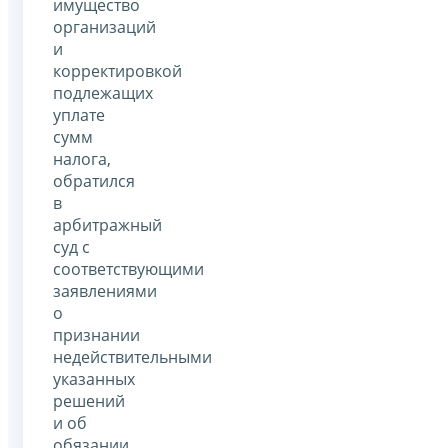
имущество
организаций
и
корректировкой
подлежащих
уплате
сумм
налога,
обратился
в
арбитражный
суд с
соответствующими
заявлениями
о
признании
недействительными
указанных
решений
и об
обязании