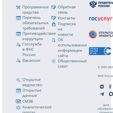
Программные
Обратная
средства
связь
Перечень
Контакты
обязательных
Подписка
требований
на
Противодействие
новости
коррупции
Об
Госслужба
использовании
в ФНС
информации
России
сайта
Вакансии
Общественный
совет
© 2005-202
ФНС Росси
Открытое
ведомство
Открытые
данные
СМЭВ
Дата
Аналитический
обновлени
портал
страницы