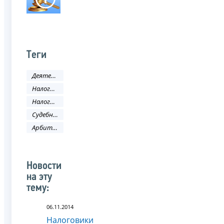
Теги
Деятельность ФНС
Налоговое законодательство
Налоговый кодекс
Судебные решения
Арбитражный суд
Новости
на эту
тему:
06.11.2014
Налоговики