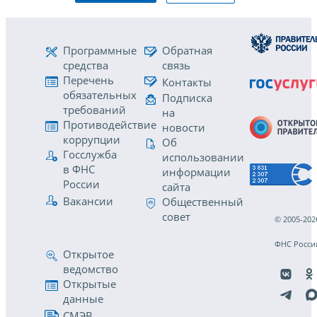
Программные
Обратная
средства
связь
Перечень
Контакты
обязательных
Подписка
требований
на
Противодействие
новости
коррупции
Об
Госслужба
использовании
в ФНС
информации
России
сайта
Вакансии
Общественный
совет
© 2005-202
ФНС Росси
Открытое
ведомство
Открытые
данные
СМЭВ