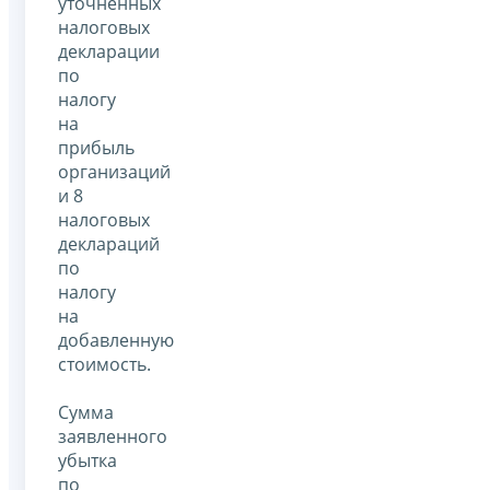
уточненных
налоговых
декларации
по
налогу
на
прибыль
организаций
и 8
налоговых
деклараций
по
налогу
на
добавленную
стоимость.
Сумма
заявленного
убытка
по