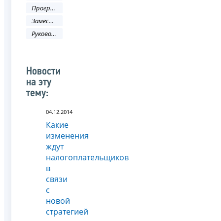
Программа налоги
Заместитель руководителя ФНС России
Руководитель ФНС России
Новости
на эту
тему:
04.12.2014
Какие
изменения
ждут
налогоплательщиков
в
связи
с
новой
стратегией