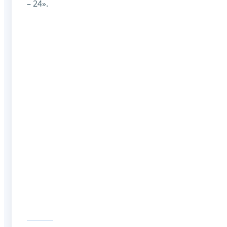
– 24».