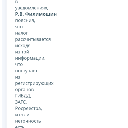
в
уведомлениях,
Р.В. Филимошин
пояснил,
что
налог
рассчитывается
исходя
из той
информации,
что
поступает
из
регистрирующих
органов
ГИБДД,
ЗАГС,
Росреестра,
и если
неточность
есть