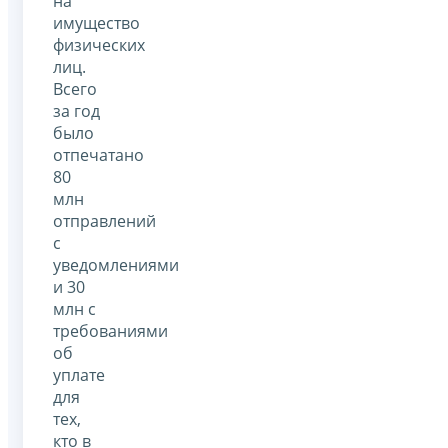
на
имущество
физических
лиц.
Всего
за год
было
отпечатано
80
млн
отправлений
с
уведомлениями
и 30
млн с
требованиями
об
уплате
для
тех,
кто в