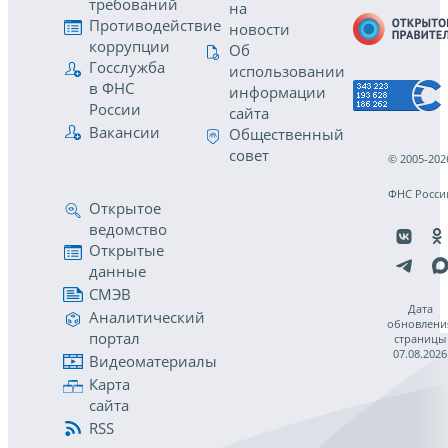
требований
на
Противодействие
новости
коррупции
Об
Госслужба
использовании
в ФНС
информации
России
сайта
Вакансии
Общественный
совет
© 2005-202
ФНС Росси
Открытое
ведомство
Открытые
данные
СМЭВ
Дата
Аналитический
обновлени
портал
страницы
07.08.2026
Видеоматериалы
Карта
сайта
RSS