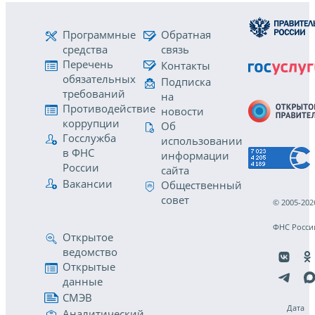
Программные
Обратная
средства
связь
Перечень
Контакты
обязательных
Подписка
требований
на
Противодействие
новости
коррупции
Об
Госслужба
использовании
в ФНС
информации
России
сайта
Вакансии
Общественный
совет
© 2005-202
ФНС Росси
Открытое
ведомство
Открытые
данные
СМЭВ
Дата
Аналитический