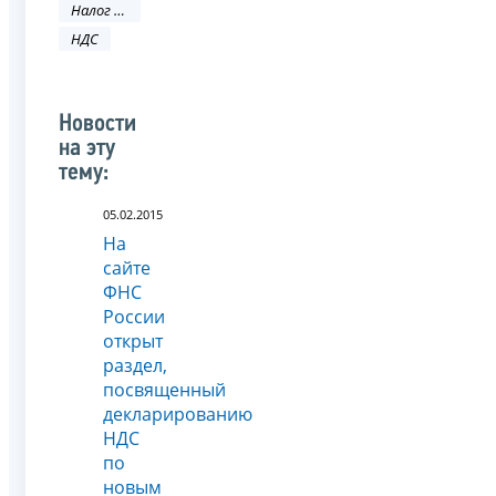
Налог на добавленную стоимость
НДС
Новости
на эту
тему:
05.02.2015
На
сайте
ФНС
России
открыт
раздел,
посвященный
декларированию
НДС
по
новым