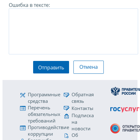
Ошибка в тексте:
Отмена
Отправить
Программные
Обратная
средства
связь
Перечень
Контакты
обязательных
Подписка
требований
на
Противодействие
новости
коррупции
Об