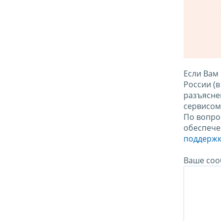
Если Вам
России (
разъясне
сервисо
По вопро
обеспече
поддержк
Ваше соо