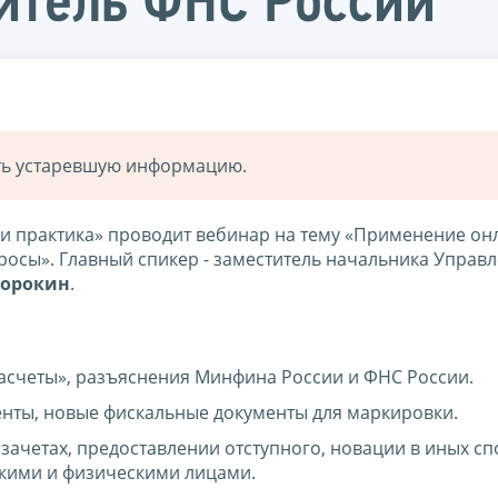
итель ФНС России
ать устаревшую информацию.
и практика» проводит вебинар на тему «Применение онл
росы». Главный спикер - заместитель начальника Управ
Сорокин
.
асчеты», разъяснения Минфина России и ФНС России.
енты, новые фискальные документы для маркировки.
ачетах, предоставлении отступного, новации в иных сп
кими и физическими лицами.