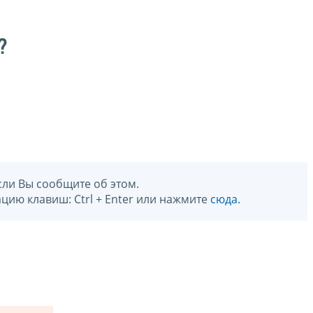
?
сли Вы сообщите об этом.
цию клавиш: Ctrl + Enter или нажмите
сюда
.