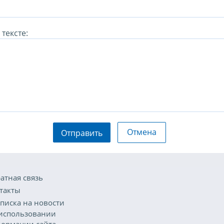
тексте:
Отмена
Отправить
атная связь
такты
писка на новости
использовании