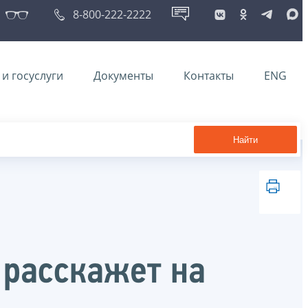
8-800-222-2222
и госуслуги
Документы
Контакты
ENG
Найти
 расскажет на