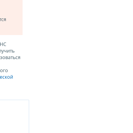
тся
ФНС
лучить
зоваться
ого
ческой