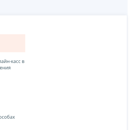
айн-касс в
ления
особах