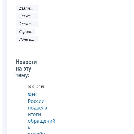
Деятельность ФНС
Электронные услуги
Электронные сервисы
Сервис
Личный кабинет
Новости
на эту
тему:
07.01.2015
ФНС
России
подвела
итоги
обращений
к
онлайн