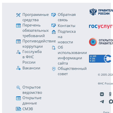
Программные
Обратная
средства
связь
Перечень
Контакты
обязательных
Подписка
требований
на
Противодействие
новости
коррупции
Об
Госслужба
использовании
в ФНС
информации
России
сайта
Вакансии
Общественный
совет
© 2005-202
ФНС Росси
Открытое
ведомство
Открытые
данные
СМЭВ
Дата