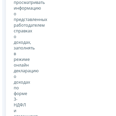
просматривать
информацию
о
представленных
работодателем
справках
о
доходах,
заполнять
в
режиме
онлайн
декларацию
о
доходах
по
форме
3-
НДФЛ
и