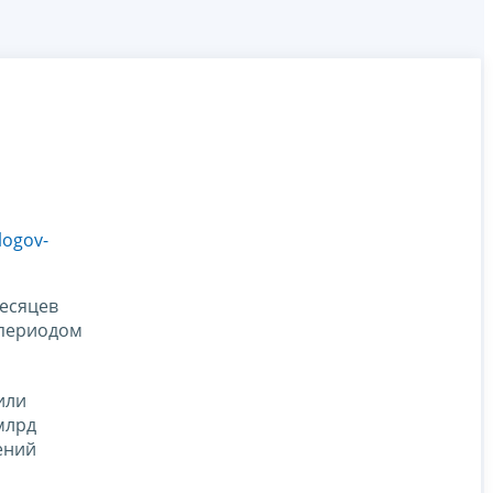
logov-
месяцев
 периодом
или
млрд
ений