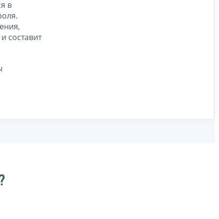
я в
роля.
ения,
и составит
ы
?