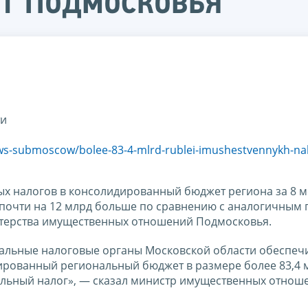
т Подмосковья
ти
ews-submoscow/bolee-83-4-mlrd-rublei-imushestvennykh-na
ых налогов в консолидированный бюджет региона за 8 
о почти на 12 млрд больше по сравнению с аналогичным
стерства имущественных отношений Подмосковья.
иальные налоговые органы Московской области обеспеч
ированный региональный бюджет в размере более 83,4 
емельный налог», — сказал министр имущественных отнош