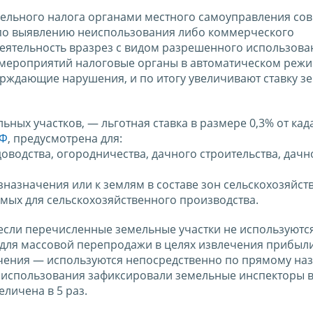
ельного налога органами местного самоуправления сов
по выявлению неиспользования либо коммерческого
деятельность вразрез с видом разрешенного использова
х мероприятий налоговые органы в автоматическом реж
ерждающие нарушения, и по итогу увеличивают ставку з
ных участков, — льготная ставка в размере 0,3% от кад
РФ
, предусмотрена для:
оводства, огородничества, дачного строительства, дачн
зназначения или к землям в составе зон сельскохозяйст
емых для сельскохозяйственного производства.
 если перечисленные земельные участки не используются
для массовой перепродажи в целях извлечения прибыли)
чения — используются непосредственно по прямому на
 использования зафиксировали земельные инспекторы в
еличена в 5 раз.