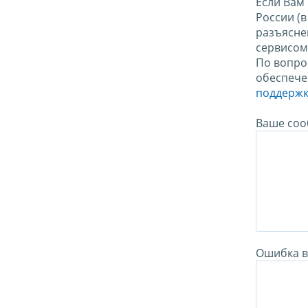
Если Вам
России (
разъясне
сервисо
По вопро
обеспече
поддержк
Ваше соо
Ошибка в 