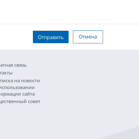
Отмена
Отправить
атная связь
такты
писка на новости
использовании
ормации сайта
ественный совет