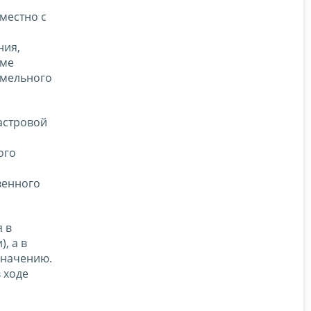
местно с
ния,
име
емельного
астровой
ого
венного
 в
, а в
значению.
 ходе