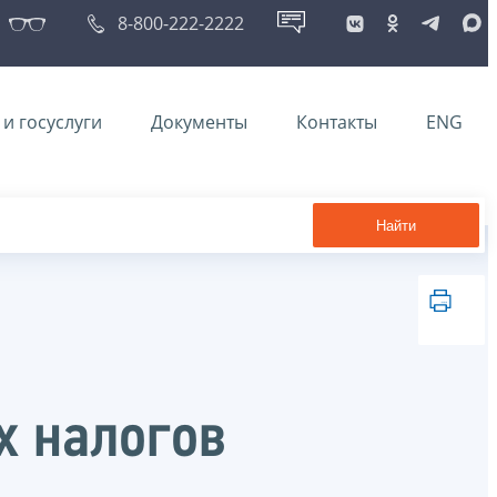
8-800-222-2222
и госуслуги
Документы
Контакты
ENG
Найти
х налогов