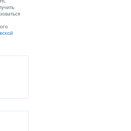
ФНС
лучить
зоваться
ого
ческой