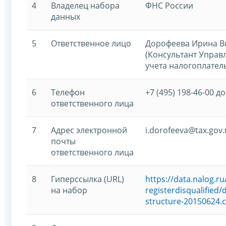
4
Владелец набора
ФНС России
данных
5
Ответственное лицо
Дорофеева Ирина В
(Консультант Управ
учета налогоплател
6
Телефон
+7 (495) 198-46-00 до
ответственного лица
7
Адрес электронной
i.dorofeeva@tax.gov.
почты
ответственного лица
8
Гиперссылка (URL)
https://data.nalog.
на набор
registerdisqualified
structure-20150624.c