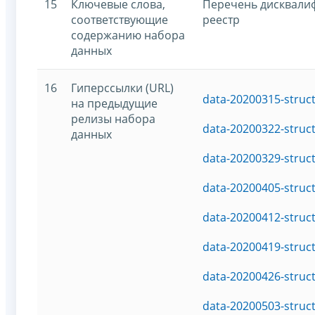
15
Ключевые слова,
Перечень дисквали
соответствующие
реестр
содержанию набора
данных
16
Гиперссылки (URL)
data-20200315-struc
на предыдущие
релизы набора
data-20200322-struc
данных
data-20200329-struc
data-20200405-struc
data-20200412-struc
data-20200419-struc
data-20200426-struc
data-20200503-struc