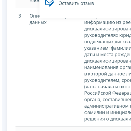
набора данных
Оставить отзыв
3
Описание набора
Набор данных включ
данных
информацию из рее
дисквалифицирован
руководителях юрид
подлежащих дисква
указанием: фамилии,
даты и места рожде
дисквалифицирован
наименования орга
в которой данное л
руководителем, сро
(даты начала и окон
Российской Федера
органа, составивше
административном 
фамилии и инициало
решения о дисквал