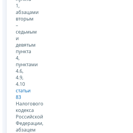
1,
абзацами
вторым
–
седьмым
и
девятым
пункта
4,
пунктами
4.6,
4.9,
4.10
статьи
83
Налогового
кодекса
Российской
Федерации,
абзацем