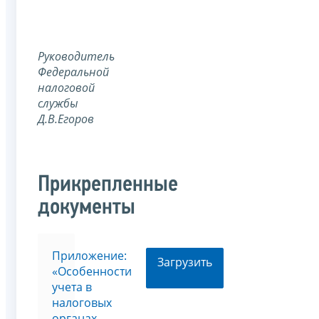
Руководитель
Федеральной
налоговой
службы
Д.В.Егоров
Прикрепленные
документы
Приложение:
Загрузить
«Особенности
учета в
налоговых
органах