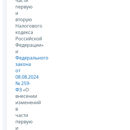
части
первую
и
вторую
Налогового
кодекса
Российской
Федерации»
и
Федерального
закона
от
08.08.2024
№ 259-
ФЗ
«О
внесении
изменений
в
части
первую
и