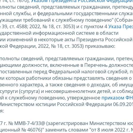
4, ст. 1670),
Указом Президента Российской Федерации
полноты сведений, представляемых гражданами, претен
нной службы, и федеральными государственными служа
ужащими требований к служебному поведению" (Собра
, ст. 4588; 2022, № 18, ст. 3053) и с пунктом 4
Указа Пре
ударственной информационной системе в области
ии изменений в некоторые акты Президента Российской
ой Федерации, 2022, № 18, ст. 3053) приказываю:
и полноты сведений, представляемых гражданами, прет
щающими должности, включенные в Перечень должносте
 поставленных перед Федеральной налоговой службой, 
и которых работники обязаны представлять сведения о
енного характера, а также сведения о доходах, об имущ
супруги (супруга) и несовершеннолетних детей, и соблю
ий к служебному поведению, утвержденное
приказом ФН
Министерством юстиции Российской Федерации 06.09.201
я:
 2017 г. № ММВ-7-4/33@ (зарегистрирован Министерством ю
ционный № 46076)" заменить словами "от 8 июля 2022 г. 