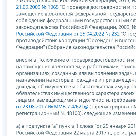
законодательства Российской Федерации, 2013, № 1
21.09.2009 № 1065
"О проверке достоверности и 
замещение должностей федеральной государстве
соблюдения федеральными государственными сл
законодательства Российской Федерации, 2009, № 39
Российской Федерации от 25.04.2022 № 232
"О гос
противодействия коррупции "Посейдон" и внесен
Федерации" (Собрание законодательства Российск
внести в Положение о проверке достоверности 
на замещение должностей, и работниками, заме
организациях, созданных для выполнения задач,
назначении на которые граждане и при замещени
доходах, об имуществе и обязательствах имуществ
обязательствах имущественного характера своих 
лицами, замещающими эти должности, требован
от 23.08.2017 № ММВ-7-4/621@
(зарегистрирован 
регистрационный № 48100), следующие изменени
а) в подпункте "а" пункта 1 слова "от 25 января
Российской Федерации 22 марта 2017 г., регистра