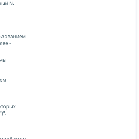
нный №
ользованием
лее -
емы
ием
оторых
)".