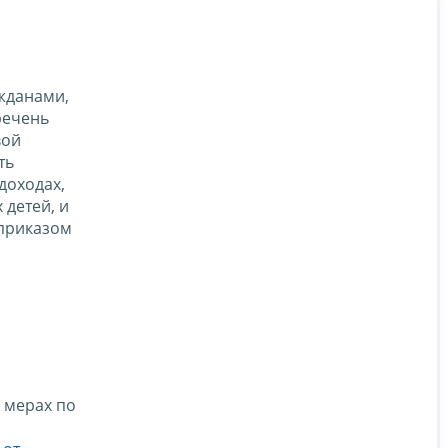
жданами,
речень
вой
ть
доходах,
 детей, и
 приказом
 мерах по