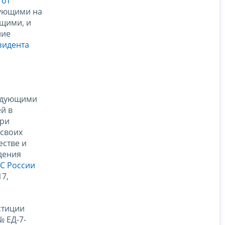
 от
дующими на
щими, и
ние
зидента
ендующими
й в
при
 своих
естве и
дения
С России
7,
стиции
№ ЕД-7-