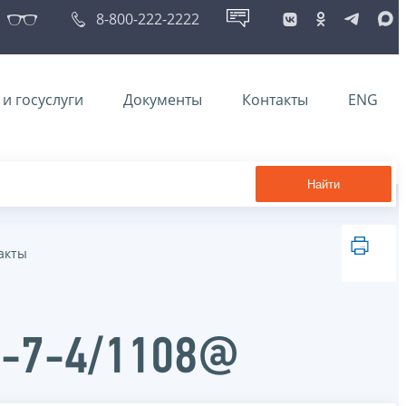
8-800-222-2222
и госуслуги
Документы
Контакты
ENG
Найти
акты
Д-7-4/1108@