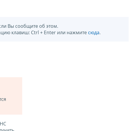
сли Вы сообщите об этом.
цию клавиш: Ctrl + Enter или нажмите
сюда
.
тся
ФНС
лучить