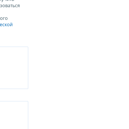
зоваться
ого
ческой