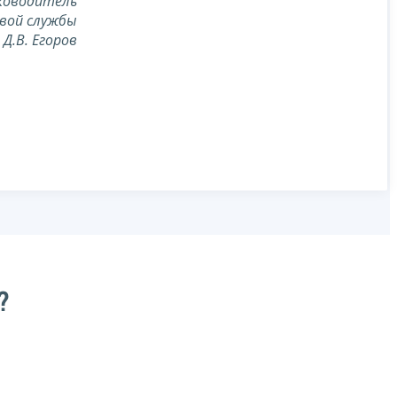
ководитель
вой службы
Д.В. Егоров
?