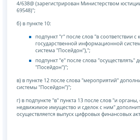
4/638@ (зарегистрирован Министерством юстиции
69548)";
б) в пункте 10:
подпункт "г" после слов "в соответствии 
государственной информационной системы
система "Посейдон"),";
подпункт "е" после слова "осуществлять" 
"Посейдон")";
в) в пункте 12 после слова "мероприятий" допол
системы "Посейдон")";
г) в подпункте "в" пункта 13 после слов "и орга
недвижимое имущество и сделок с ним" дополнит
осуществляется выпуск цифровых финансовых акти