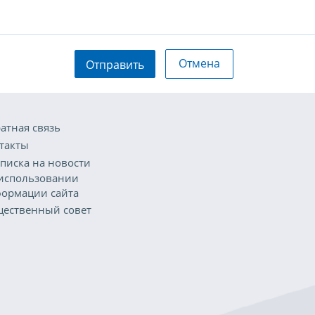
Отмена
Отправить
атная связь
такты
писка на новости
использовании
ормации сайта
ественный совет