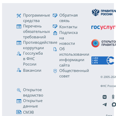
Программные
Обратная
средства
связь
Перечень
Контакты
обязательных
Подписка
требований
на
Противодействие
новости
коррупции
Об
Госслужба
использовании
в ФНС
информации
России
сайта
Вакансии
Общественный
совет
© 2005-202
ФНС Росси
Открытое
ведомство
Открытые
данные
СМЭВ
Дата