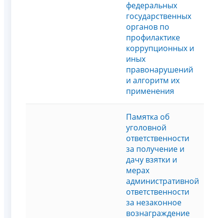
федеральных
государственных
органов по
профилактике
коррупционных и
иных
правонарушений
и алгоритм их
применения
Памятка об
уголовной
ответственности
за получение и
дачу взятки и
мерах
административной
ответственности
за незаконное
вознаграждение