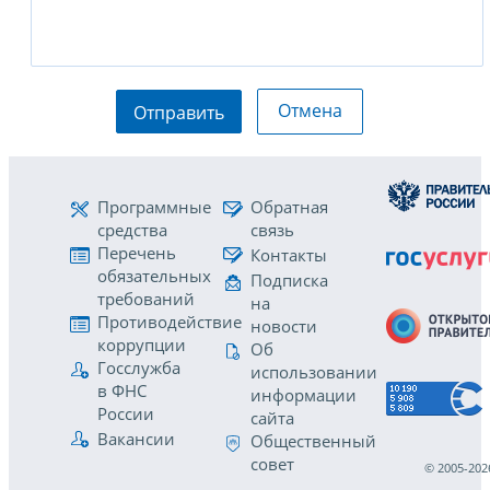
Отмена
Отправить
Программные
Обратная
средства
связь
Перечень
Контакты
обязательных
Подписка
требований
на
Противодействие
новости
коррупции
Об
Госслужба
использовании
в ФНС
информации
России
сайта
Вакансии
Общественный
совет
© 2005-202