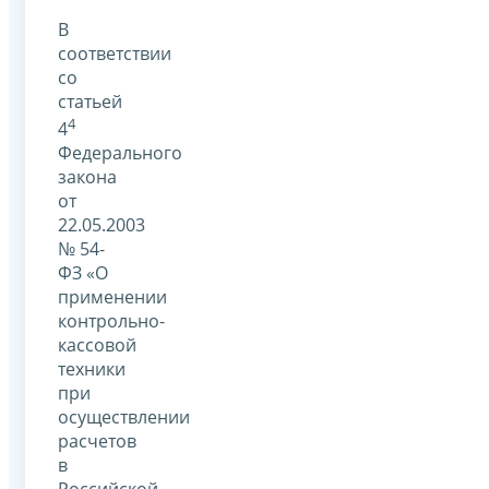
В
соответствии
со
статьей
4
4
Федерального
закона
от
22.05.2003
№ 54-
ФЗ «О
применении
контрольно-
кассовой
техники
при
осуществлении
расчетов
в