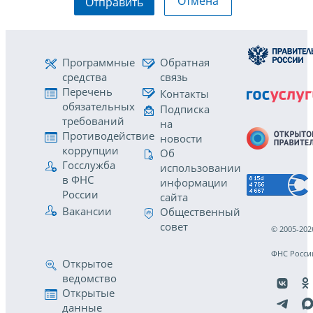
Отмена
Отправить
Программные
Обратная
средства
связь
Перечень
Контакты
обязательных
Подписка
требований
на
Противодействие
новости
коррупции
Об
Госслужба
использовании
в ФНС
информации
России
сайта
Вакансии
Общественный
совет
© 2005-202
ФНС Росси
Открытое
ведомство
Открытые
данные