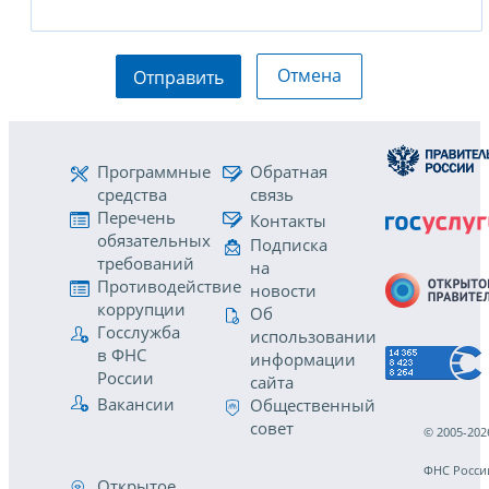
Отмена
Отправить
Программные
Обратная
средства
связь
Перечень
Контакты
обязательных
Подписка
требований
на
Противодействие
новости
коррупции
Об
Госслужба
использовании
в ФНС
информации
России
сайта
Вакансии
Общественный
совет
© 2005-202
ФНС Росси
Открытое