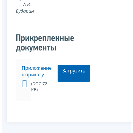
А.В.
Бударин
Прикрепленные
документы
Приложение
Загрузить
к приказу
(DOC 72
KB)