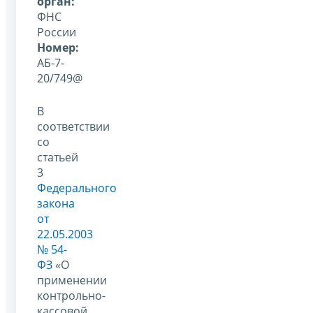
орган:
ФНС
России
Номер:
АБ-7-
20/749@
В
соответствии
со
статьей
3
Федерального
закона
от
22.05.2003
№ 54-
ФЗ
«О
применении
контрольно-
кассовой