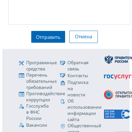
Отмена
Отправить
Программные
Обратная
средства
связь
Перечень
Контакты
обязательных
Подписка
требований
на
Противодействие
новости
коррупции
Об
Госслужба
использовании
в ФНС
информации
России
сайта
Вакансии
Общественный
совет