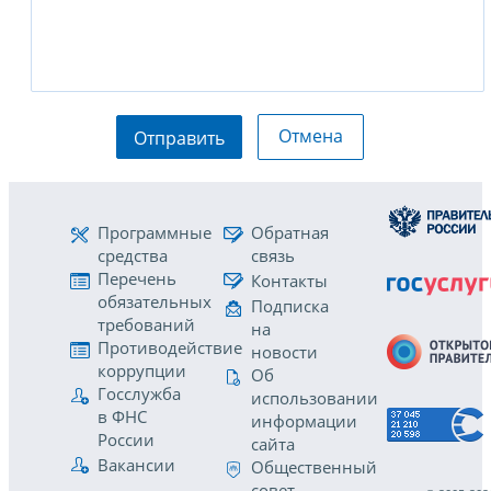
Отмена
Отправить
Программные
Обратная
средства
связь
Перечень
Контакты
обязательных
Подписка
требований
на
Противодействие
новости
коррупции
Об
Госслужба
использовании
в ФНС
информации
России
сайта
Вакансии
Общественный
совет