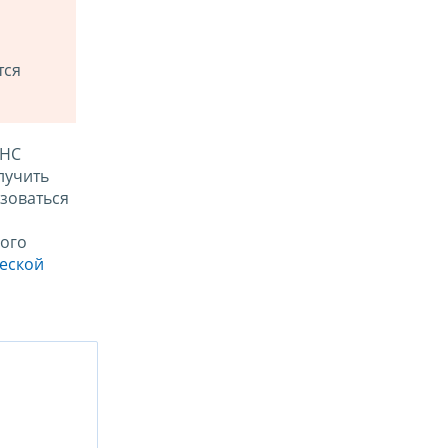
тся
ФНС
лучить
зоваться
ого
ческой