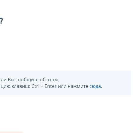
?
сли Вы сообщите об этом.
цию клавиш: Ctrl + Enter или нажмите
сюда
.