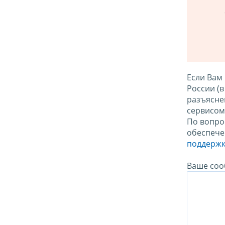
Если Вам
России (
разъясне
сервисо
По вопро
обеспече
поддержк
Ваше соо