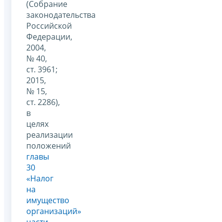
(Собрание
законодательства
Российской
Федерации,
2004,
№ 40,
ст. 3961;
2015,
№ 15,
ст. 2286),
в
целях
реализации
положений
главы
30
«Налог
на
имущество
организаций»