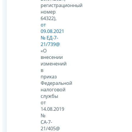
регистрационный
номер
64322),
от
09.08.2021
№ ЕД-7-
21/739@
«О
внесении
изменений
в
приказ
Федеральной
налоговой
службы
от
14.08.2019
№
СА-7-
21/405@